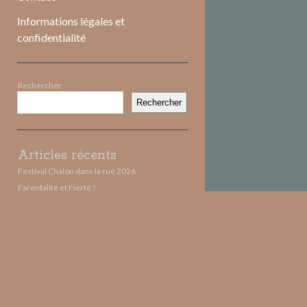
Informations légales et
confidentialité
Sidebar
Rechercher
Rechercher
Articles récents
Festival Chalon dans la rue 2026
Parentalité et Fierté !
JUIN 2026
MAI 2026
AVRIL 2026