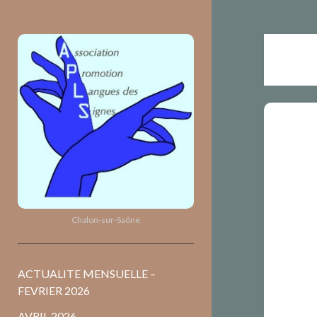
Association
Promotion
Langues
des
Signes
Chalon-sur-Saône
ACTUALITE MENSUELLE –
FEVRIER 2026
AVRIL 2026