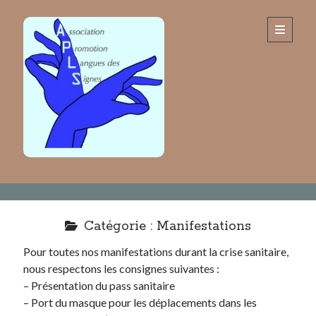
Association
open
primary
menu
Promotion
Langues
des
Signes
Sidebar
Rechercher
Rechercher
Catégorie :
Manifestations
Pour toutes nos manifestations durant la crise sanitaire,
Articles récents
nous respectons les consignes suivantes :
Festival Chalon dans la rue 2026
– Présentation du pass sanitaire
Parentalité et Fierté !
– Port du masque pour les déplacements dans les
JUIN 2026